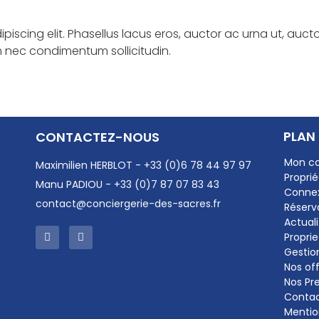
iscing elit. Phasellus lacus eros, auctor ac urna ut, auct
m nec condimentum sollicitudin.
PLAN 
CONTACTEZ-NOUS
Mon c
Maximilien HERBLOT - +33 (0)6 78 44 97 97
Proprié
Manu PADIOU - +33 (0)7 87 07 83 43
Conne
contact@conciergerie-des-sacres.fr
Réserv
Actuali
Proprie
Gestio
Nos of
Nos Pr
Conta
Mentio