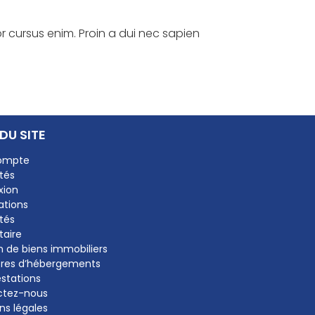
or cursus enim. Proin a dui nec sapien
DU SITE​
ompte
tés
xion
ations
tés
taire
n de biens immobiliers
fres d’hébergements
estations
ctez-nous
ns légales