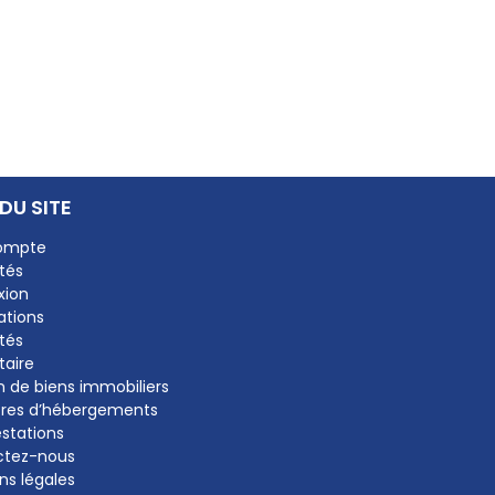
DU SITE​
ompte
tés
xion
ations
tés
taire
n de biens immobiliers
fres d’hébergements
estations
ctez-nous
ns légales