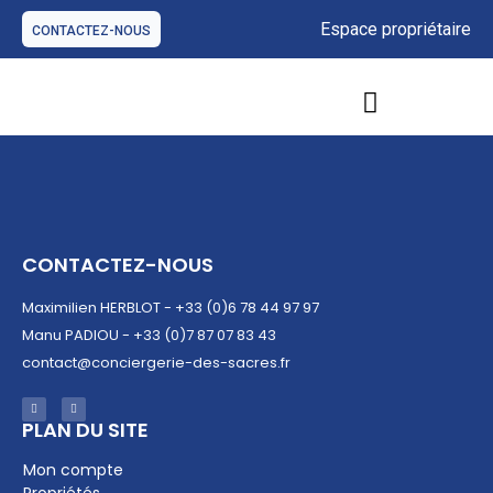
Espace propriétaire
CONTACTEZ-NOUS
GESTION DE BIENS IMMOBILIERS
NOS OFFRES D’HÉBERGEMENTS
CONTACTEZ-NOUS
Maximilien HERBLOT - +33 (0)6 78 44 97 97
Manu PADIOU - +33 (0)7 87 07 83 43
contact@conciergerie-des-sacres.fr
PLAN DU SITE​
Mon compte
Propriétés