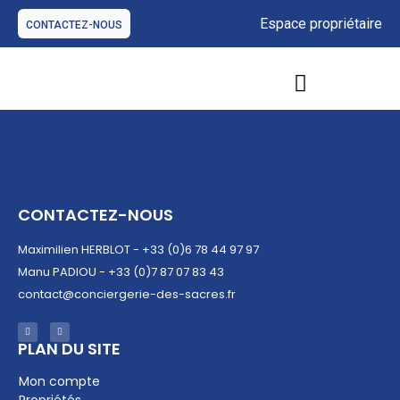
Espace propriétaire
CONTACTEZ-NOUS
GESTION DE BIENS IMMOBILIERS
NOS OFFRES D’HÉBERGEMENTS
CONTACTEZ-NOUS
Maximilien HERBLOT - +33 (0)6 78 44 97 97
Manu PADIOU - +33 (0)7 87 07 83 43
contact@conciergerie-des-sacres.fr
PLAN DU SITE​
Mon compte
Propriétés