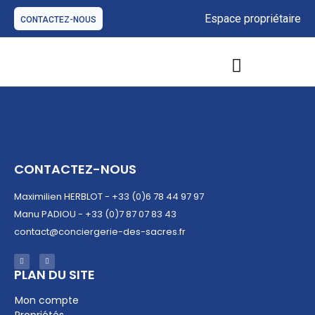
Espace propriétaire
CONTACTEZ-NOUS
GESTION DE BIENS IMMOBILIERS
NOS OFFRES D’HÉBERGEMENTS
CONTACTEZ-NOUS
Maximilien HERBLOT - +33 (0)6 78 44 97 97
Manu PADIOU - +33 (0)7 87 07 83 43
contact@conciergerie-des-sacres.fr
PLAN DU SITE​
Mon compte
Propriétés